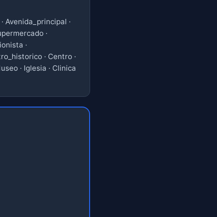
· Avenida_principal ·
Supermercado ·
onista ·
ro_historico · Centro ·
seo · Iglesia · Clinica